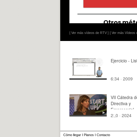
[ Ver más vídeos de RTV ]
[ Ver más Vídeos d
Ejercicio - Li
6:34 · 2009
VII Cátedra d
Directiva y
Empresarial
2:,0 · 2024
Cómo llegar
I
Planos
I
Contacto