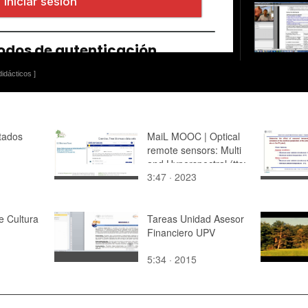
idácticos ]
stados
MaiL MOOC | Optical
remote sensors: Multi
and Hyperspectral (tts:
3:47 · 2023
en)
e Cultura
Tareas Unidad Asesor
Financiero UPV
5:34 · 2015