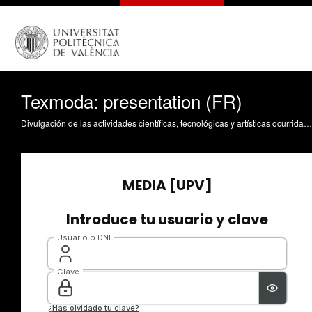
Texmoda: presentation (FR)
Divulgación de las actividades científicas, tecnológicas y artísticas ocurridas en los tres campus de la UPV