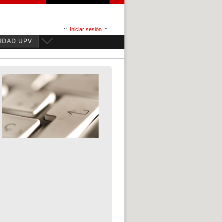
::
Iniciar sesión
::
IDAD UPV