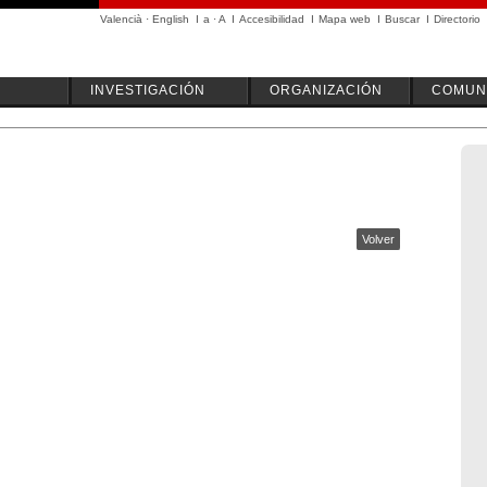
Valencià
·
English
I
a
·
A
I
Accesibilidad
I
Mapa web
I
Buscar
I
Directorio
INVESTIGACIÓN
ORGANIZACIÓN
COMUN
Volver