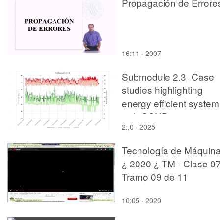
Propagación de Errore
16:11 · 2007
Submodule 2.3_Case
studies highlighting
energy efficient system
with GSHP
2:,0 · 2025
systems__CASE TCD
Rubrics GeoServ v2 Pa
Tecnología de Máquin
4
¿ 2020 ¿ TM - Clase 07
Tramo 09 de 11
10:05 · 2020