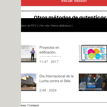
ídeos de RTV ]
[ Ver más Vídeos didácticos ]
Proyectos en
FOE - Tema
edificación,
- videoapu
características
11:47 · 2017
93:50 · 20
generales y
organización
Día Internacional de la
TV de Gand
Lucha contra el Sida
gana los E
Awards
2:48 · 2024
1:26 · 201
anos
I
Contacto