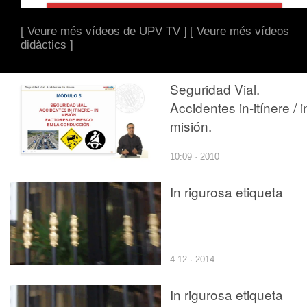
[ Veure més vídeos de UPV TV ]
[ Veure més vídeos
didàctics ]
Seguridad Vial.
Accidentes in-itínere / i
misión.
10:09 · 2010
In rigurosa etiqueta
4:12 · 2014
In rigurosa etiqueta