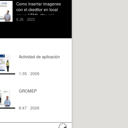
Como insertar imagenes
con el ckeditor en local
en un HTML (tts: en)
6:26 · 2022
Actividad de aplicación
1:35 · 2006
GROMEP
8:47 · 2026