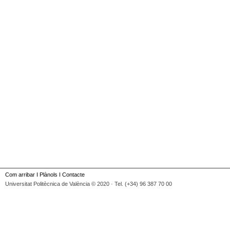
Com arribar
I
Plànols
I
Contacte
Universitat Politècnica de València © 2020 · Tel. (+34) 96 387 70 00