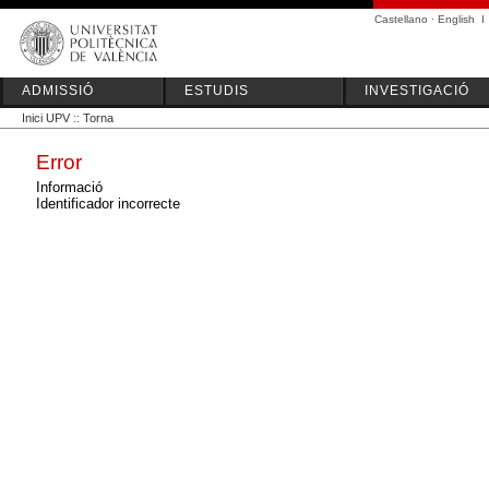
Castellano
·
English
I
ADMISSIÓ
ESTUDIS
INVESTIGACIÓ
Inici UPV
::
Torna
Error
Informació
Identificador incorrecte