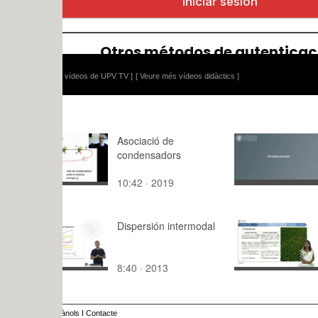
 vídeos de UPV TV ]
[ Veure més vídeos didàctics ]
Asociació de
Detección 
condensadors
errores en
10:42 · 2019
5:51 · 202
Dispersión intermodal
La biodiver
commune 
benitatxell 
8:40 · 2013
1:19 · 201
biomoscatel
ànols
I
Contacte