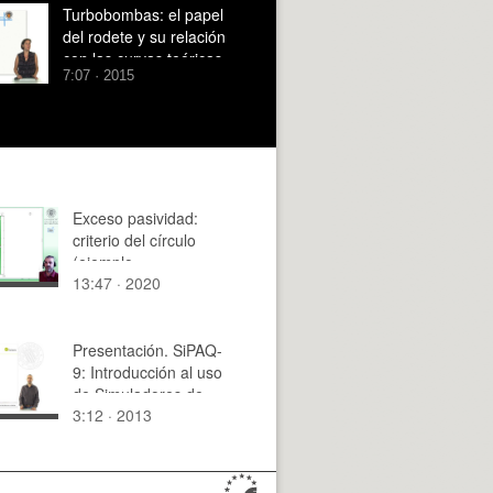
Turbobombas: el papel
del rodete y su relación
con las curvas teóricas
7:07 · 2015
de las máquinas
Exceso pasividad:
criterio del círculo
(ejemplo
13:47 · 2020
serie+paralelo RC)
Presentación. SiPAQ-
9: Introducción al uso
de Simuladores de
3:12 · 2013
Procesos Industriales