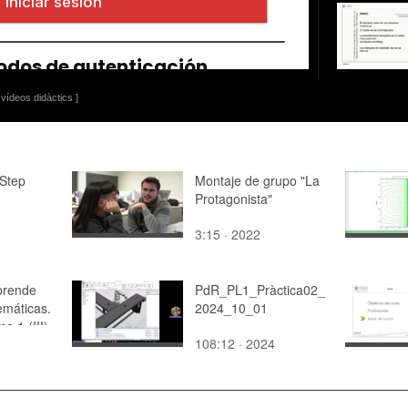
vídeos didàctics ]
Step
Montaje de grupo "La
Protagonista"
3:15 · 2022
prende
PdR_PL1_Pràctica02_
emáticas.
2024_10_01
a 1 (III)
108:12 · 2024