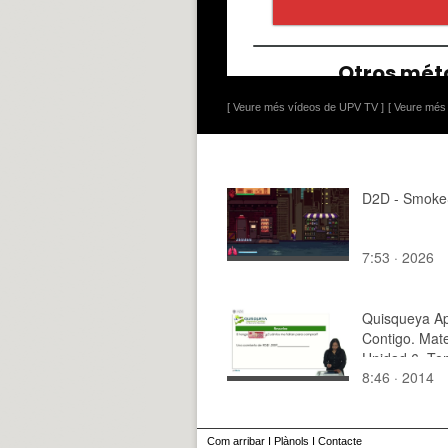
[ Veure més vídeos de UPV TV ]
[ Veure més 
D2D - Smoke
7:53 · 2026
Quisqueya A
Contigo. Mat
Unidad 6. Tem
8:46 · 2014
Com arribar
I
Plànols
I
Contacte