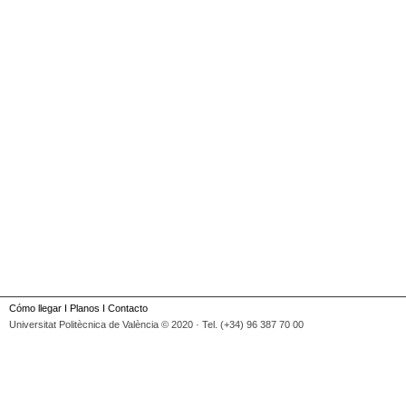
Cómo llegar
I
Planos
I
Contacto
Universitat Politècnica de València © 2020 · Tel. (+34) 96 387 70 00