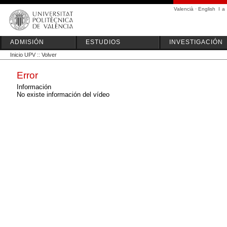
Valencià
·
English
I
a
ADMISIÓN
ESTUDIOS
INVESTIGACIÓN
Inicio UPV
::
Volver
Error
Información
No existe información del vídeo