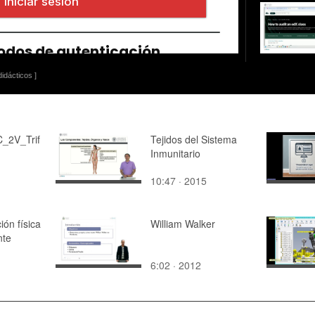
idácticos ]
_2V_Trif
Tejidos del Sistema
Inmunitario
10:47 · 2015
ión física
William Walker
nte
6:02 · 2012