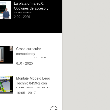
La plataforma edX.
Opciones de acceso y
certificados
2:29 · 2026
Cross-curricular
competency
assessment in ISW
6:,0 · 2025
Montaje Modelo Lego
Technic 8459-2 con
Solidworks ¿ 05 de 15
10:05 · 2017