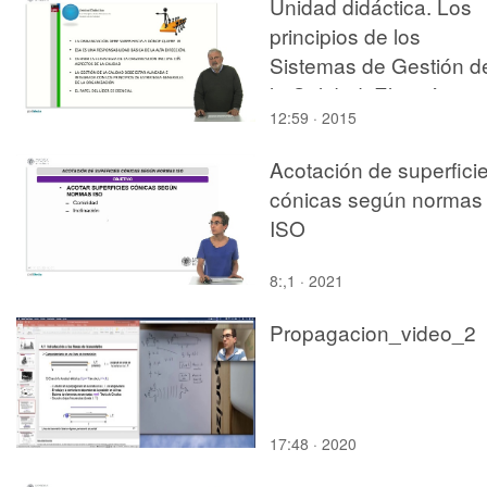
Unidad didáctica. Los
principios de los
Sistemas de Gestión d
la Calidad. El carácter
12:59 · 2015
estratégico de la gesti
de la calidad
Acotación de superfici
cónicas según normas
ISO
8:,1 · 2021
Propagacion_video_2
17:48 · 2020