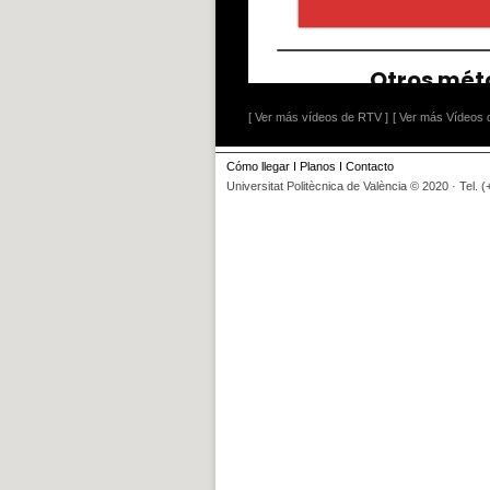
[ Ver más vídeos de RTV ]
[ Ver más Vídeos d
Cómo llegar
I
Planos
I
Contacto
Universitat Politècnica de València © 2020 · Tel. 