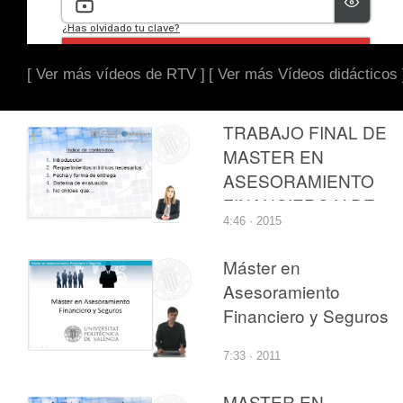
[ Ver más vídeos de RTV ]
[ Ver más Vídeos didácticos 
TRABAJO FINAL DE
MASTER EN
ASESORAMIENTO
FINANCIERO Y DE
4:46 · 2015
SEGUROS
Máster en
Asesoramiento
Financiero y Seguros
7:33 · 2011
MASTER EN