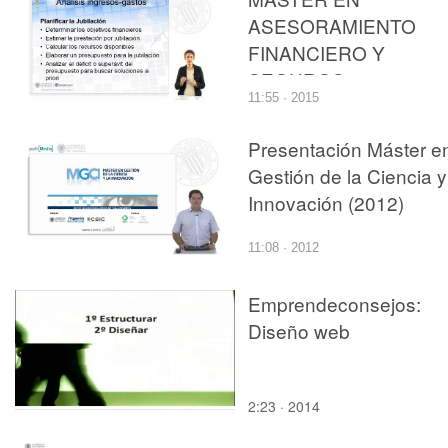
ASESORAMIENTO
FINANCIERO Y
SEGUROS:
11:55 · 2015
PLANIFICACION DE L
JUBILACION: CASO
Presentación Máster e
PRACTICO
Gestión de la Ciencia y
Innovación (2012)
11:08 · 2012
Emprendeconsejos:
Diseño web
2:23 · 2014