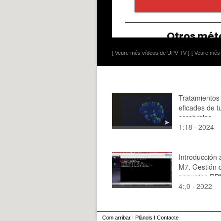
[ Veure més vídeos de UPV TV ]
[ Veure més 
Tratamientos
eficades de 
cerebrales
1:18 · 2024
Introducción 
M7. Gestión 
paquetes RP
4:,0 · 2022
nivel con rpm
Com arribar
I
Plànols
I
Contacte