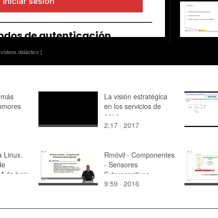
vídeos didàctics ]
 más
La visión estratégica
tumores
en los servicios de
agua
2:17 · 2017
a Linux.
Rmóvil - Componentes
de
- Sensores
M de bajo
Exteroceptivos
9:59 · 2016