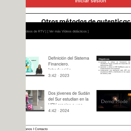
ídeos de RTV ]
[ Ver más Vídeos didácticos ]
Definición del Sistema
Implement
Financiero.
una aplica
Introducción.
simple con
3:42 · 2023
11:44 · 20
patrón MV
Dos jóvenes de Sudán
Fragmento
del Sur estudian en la
UPV gracias a una
4:42 · 2024
9:56 · 201
beca Erasmus +
KA107
anos
I
Contacto