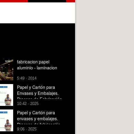
fabricacion papel
aluminio - laminacion
5:49 · 2014
Papel y Cartón para
Envases y Embalajes.
Proceso de Fabricación
10:42 · 2025
del Cartón
Papel y Cartón para
envases y embalajes.
Proceso de fabricación
9:06 · 2025
del papel