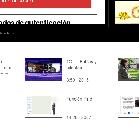
idácticos ]
e
TOI ::. Fobias y
nt of a
talentos
mp by
3:59 · 2015
Función Find
14:28 · 2007