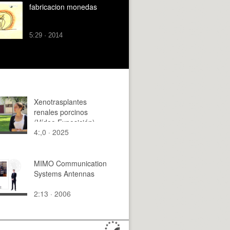
fabricacion monedas
5:29 · 2014
Xenotrasplantes
renales porcinos
(Vídeo Exposición)
4:,0 · 2025
MIMO Communication
Systems Antennas
2:13 · 2006