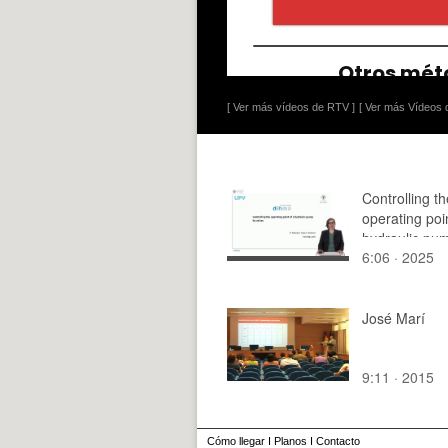
[ Ver más vídeos de RTV ]
[ Ver más Vídeos d
Controlling th
operating poi
hydraulic pu
6:06 · 2025
valves
José Marí
9:11 · 2015
Cómo llegar
I
Planos
I
Contacto