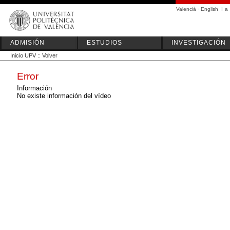
Valencià
·
English
I
a
ADMISIÓN
ESTUDIOS
INVESTIGACIÓN
Inicio UPV
::
Volver
Error
Información
No existe información del vídeo