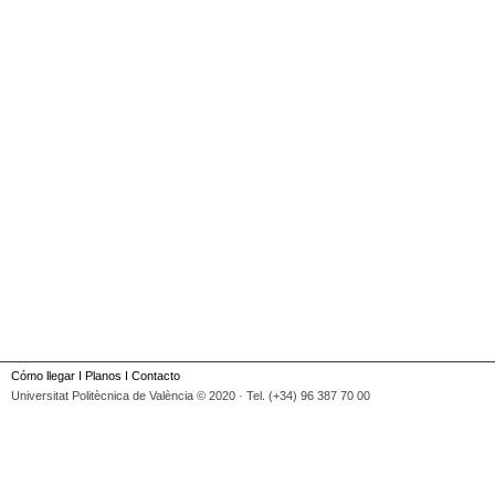
Cómo llegar
I
Planos
I
Contacto
Universitat Politècnica de València © 2020 · Tel. (+34) 96 387 70 00