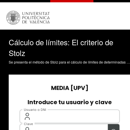
Cálculo de límites: El criterio de
Stolz
Se presenta el método de Stolz para el cálculo de límites de determinadas sucesiones. Se analizan ejemplos y los errores más comunes. Martínez Uso, MJ. (2016). Cálculo de límites: El criterio de Stolz. https://riunet.upv.es/handle/10251/63525 DER