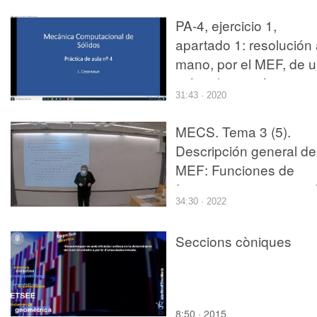
PA-4, ejercicio 1,
apartado 1: resolución
mano, por el MEF, de 
ménsula isostática
31:43 · 2020
modelada mediante 3
elementos finitos
MECS. Tema 3 (5).
Descripción general de
MEF: Funciones de
forma y convergencia d
34:30 · 2022
método
Seccions còniques
8:50 · 2015