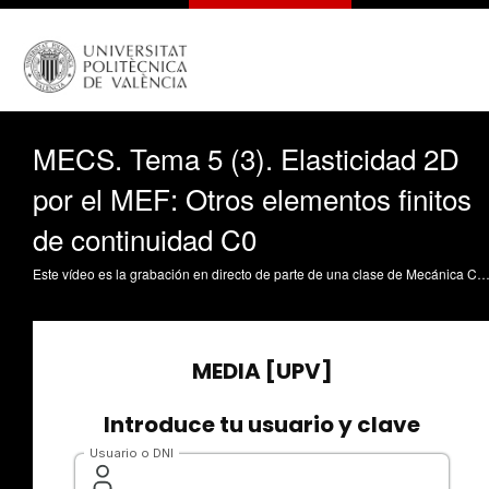
MECS. Tema 5 (3). Elasticidad 2D
por el MEF: Otros elementos finitos
de continuidad C0
Este vídeo es la grabación en directo de parte de una clase de Mecánica Computacional de Sólidos. En ella se desarrolla parte del tema 5, titulado "Elasticidad Bidimensional por el Método de los Elementos Finitos", y en concreto se aborda el tercer y último punto del mismo, "Otros elementos 