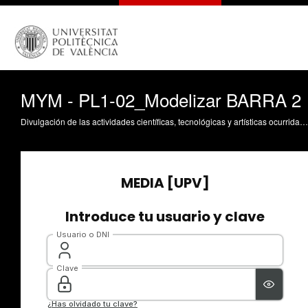
MYM - PL1-02_Modelizar BARRA 2
Divulgación de las actividades científicas, tecnológicas y artísticas ocurridas en los tres campus de la UPV