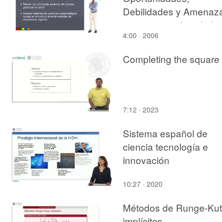
Debilidades y Amenaz
en sistemas de salud; e
4:00 · 2006
proceso gerencial en
salud; sistemas de
Completing the square
vigilancia epidemiológi
7:12 · 2023
Sistema español de
ciencia tecnología e
innovación
10:27 · 2020
Métodos de Runge-Kut
implícitos