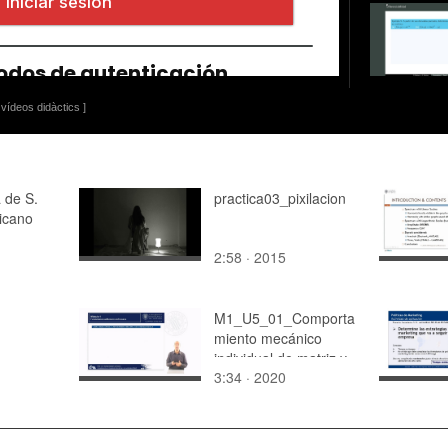
vídeos didàctics ]
a de S.
practica03_pixilacion
icano
2:58 · 2015
M1_U5_01_Comporta
miento mecánico
individual de matriz y
3:34 · 2020
fibra