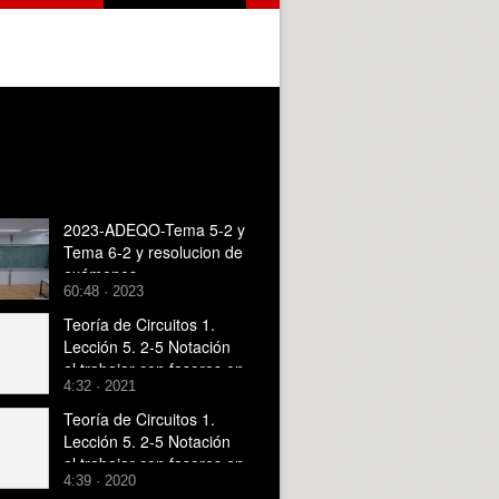
2023-ADEQO-Tema 5-2 y
Tema 6-2 y resolucion de
exámenes
60:48 · 2023
Teoría de Circuitos 1.
Lección 5. 2-5 Notación
al trabajar con fasores en
4:32 · 2021
un circuito
Teoría de Circuitos 1.
Lección 5. 2-5 Notación
al trabajar con fasores en
4:39 · 2020
un circuito