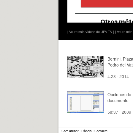
[ Veure més vídeos de UPV TV ]
[ Veure més 
Bernini. Plaz
Pedro del Vat
4:23 · 2014
Opciones de
documento
58:37 · 2009
Com arribar
I
Plànols
I
Contacte