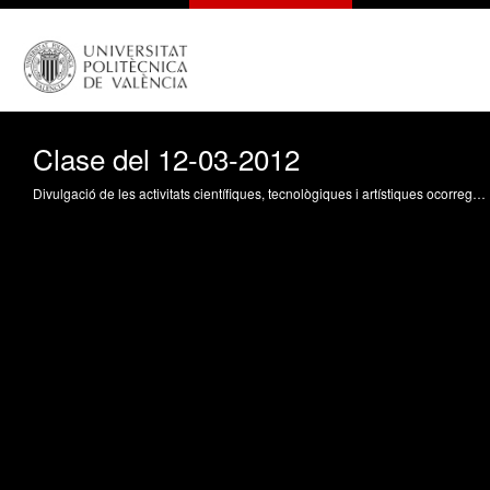
Clase del 12-03-2012
Divulgació de les activitats científiques, tecnològiques i artístiques ocorregudes en els tres campus de la UPV