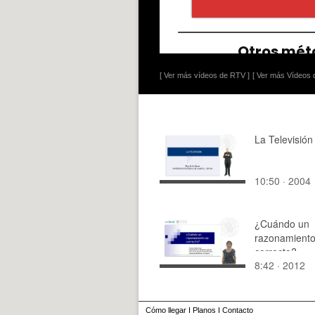
[ Ver más vídeos de RTV ]
[ Ver más Vídeos d
La Televisión
10:50 · 2004
¿Cuándo un
razonamiento
correcto?
8:42 · 2012
Cómo llegar
I
Planos
I
Contacto