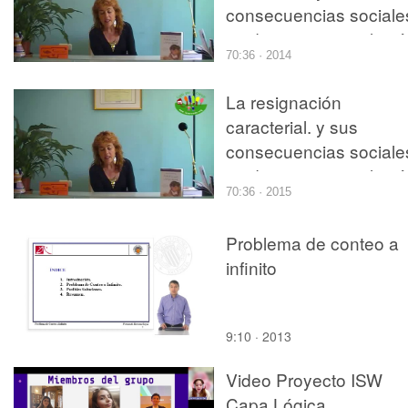
consecuencias sociale
y educativas en relaci
70:36 · 2014
a la salu
La resignación
caracterial. y sus
consecuencias sociale
y educativas en relaci
70:36 · 2015
a la salu
Problema de conteo a
infinito
9:10 · 2013
Video Proyecto ISW
Capa Lógica