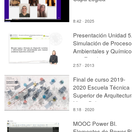
8:42 · 2025
Presentación Unidad 5
Simulación de Proceso
Ambientales y Químico
con Excel¿
2:57 · 2013
Final de curso 2019-
2020 Escuela Técnica
Superior de Arquitectur
Maite Palomares .
8:18 · 2020
(Cultura)
MOOC Power BI.
Elementos de Power B