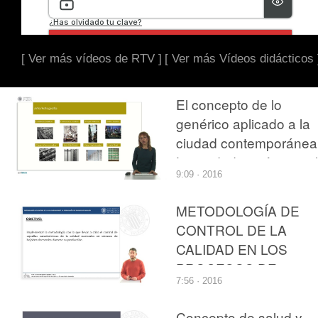
[ Ver más vídeos de RTV ]
[ Ver más Vídeos didácticos 
El concepto de lo
genérico aplicado a la
ciudad contemporánea
La ciudad genérica y el
9:09 · 2016
espacio basura de Re
Koolhaas
METODOLOGÍA DE
CONTROL DE LA
CALIDAD EN LOS
PROCESOS DE
7:56 · 2016
FABRICACIÓN DE
ENVASES
Concepto de salud y