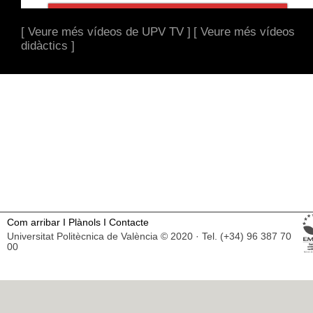
[ Veure més vídeos de UPV TV ]
[ Veure més vídeos
didàctics ]
Com arribar
I
Plànols
I
Contacte
Universitat Politècnica de València © 2020 · Tel. (+34) 96 387 70
00