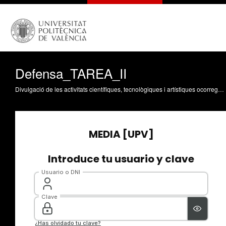
Defensa_TAREA_II
Divulgació de les activitats científiques, tecnològiques i artístiques ocorregudes en els tres campus de la UPV