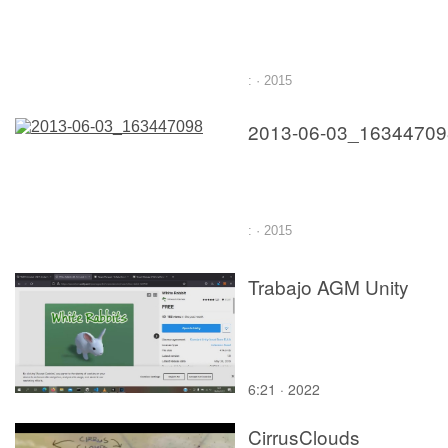
: · 2015
2013-06-03_16344709
: · 2015
Trabajo AGM Unity
6:21 · 2022
CirrusClouds