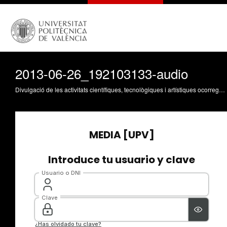
2013-06-26_192103133-audio
Divulgació de les activitats científiques, tecnològiques i artístiques ocorregudes en els tres campus de la UPV