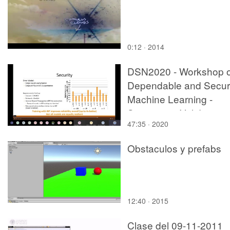
0:12 · 2014
DSN2020 - Workshop 
Dependable and Secu
Machine Learning -
Session 3 - Validation,
47:35 · 2020
Verification, and Defen
Obstaculos y prefabs
12:40 · 2015
Clase del 09-11-2011