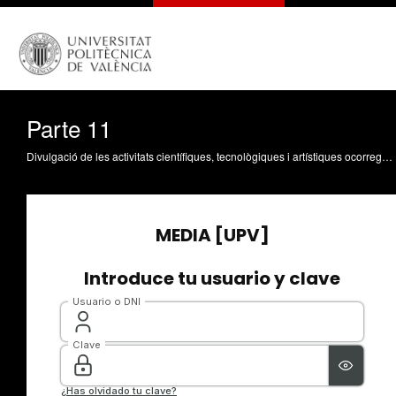
Parte 11
Divulgació de les activitats científiques, tecnològiques i artístiques ocorregudes en els tres campus de la UPV