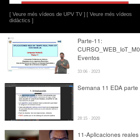
[ Veure més vídeos de UPV TV ]
[ Veure més vídeos
didàctics ]
Parte-11:
CURSO_WEB_IoT_M03
Eventos
33:06 · 2023
Semana 11 EDA parte 
28:15 · 2020
11-Aplicaciones reales