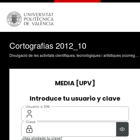
Cortografias 2012_10
Divulgació de les activitats científiques, tecnològiques i artístiques ocorregudes en els tres campus de la UPV