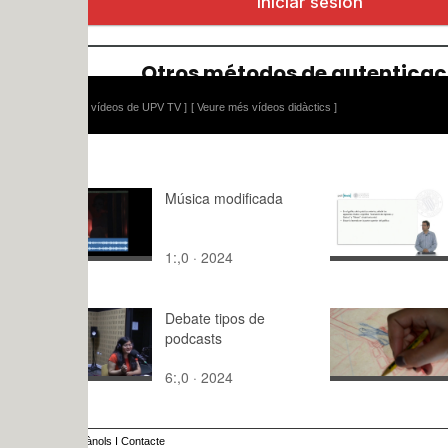
 vídeos de UPV TV ]
[ Veure més vídeos didàctics ]
Música modificada
Exercise 1 
1:,0 · 2024
6:,0 · 2024
Debate tipos de
The Farewe
podcasts
Ros
6:,0 · 2024
3:01 · 202
ànols
I
Contacte