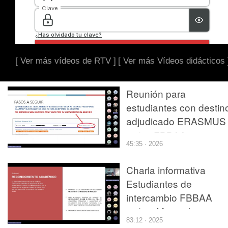
[ Ver más vídeos de RTV ]
[ Ver más Vídeos didácticos 
Reunión para
estudiantes con destin
adjudicado ERASMUS
26/27 FBBAA
45:35 · 2026
Charla informativa
Estudiantes de
intercambio FBBAA
25/26: Matricula,
83:12 · 2025
Reconocimiento y