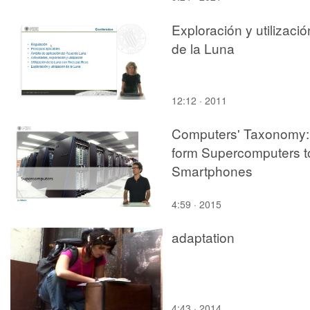
condensador
Exploración y utilizació
de la Luna
12:12 · 2011
Computers' Taxonomy:
form Supercomputers t
Smartphones
4:59 · 2015
adaptation
4:43 · 2014