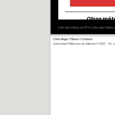
[ Ver más vídeos de RTV ]
[ Ver más Vídeos d
Cómo llegar
I
Planos
I
Contacto
Universitat Politècnica de València © 2020 · Tel. 