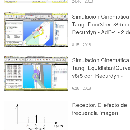
24:46 · 2018
Simulación Cinemática
Tang_Door3Inv-v8r5 c
Recurdyn - AdP-4 - 2 d
2
8:15 · 2018
Simulación Cinemática
Tang_EquidistantCurve
v8r5 con Recurdyn -
AdP-z - 2 de 2
6:18 · 2018
Receptor. El efecto de 
frecuencia imagen