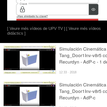
[ Veure més vídeos de UPV TV ]
[ Veure més vídeos
didàctics ]
Simulación Cinemática
Tang_Door1Inv-v8r5 c
Recurdyn - AdP-c - 1 d
2
12:33 · 2018
Simulación Cinemática
Tang_Door1Inv-v8r5 c
Recurdyn - AdP-c