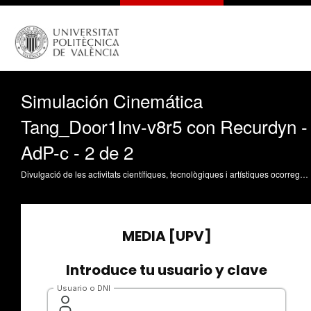
Simulación Cinemática
Tang_Door1Inv-v8r5 con Recurdyn -
AdP-c - 2 de 2
Divulgació de les activitats científiques, tecnològiques i artístiques ocorregudes en els tres campus de la UPV