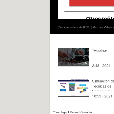
[ Ver más vídeos de RTV ]
[ Ver más Vídeos d
Tweether
2:48 · 2024
Simulación d
Técnicas de
Deformación 
10:53 · 2021
Cómo llegar
I
Planos
I
Contacto