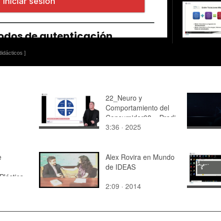
idácticos ]
22_Neuro y
Comportamiento del
Consumidor08__Predi
3:36 · 2025
cción afectiva_Parte 2
e
Alex Rovira en Mundo
de IDEAS
Plástica
2:09 · 2014