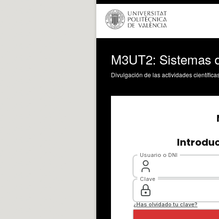
M3UT2: Sistemas d
Divulgación de las actividades científica