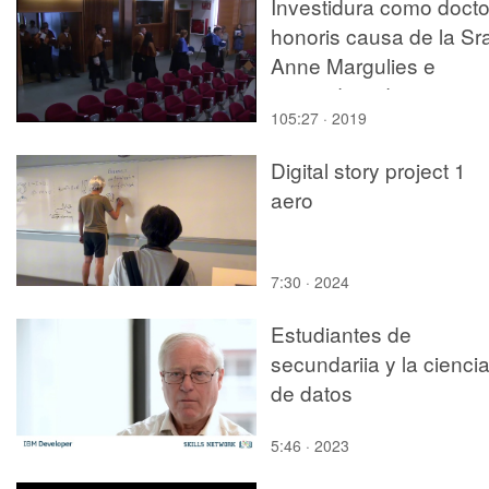
Investidura como docto
honoris causa de la Sr
Anne Margulies e
investidura de nuevos
105:27 · 2019
doctores y doctoras
Digital story project 1
aero
7:30 · 2024
Estudiantes de
secundariia y la cienci
de datos
5:46 · 2023