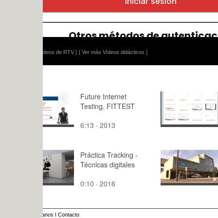
ídeos de RTV ]
[ Ver más Vídeos didácticos ]
Future Internet
CD-15-03-
Testing. FITTEST
mejora de 
6:13 · 2013
3:10 · 201
Práctica Tracking -
Día Interna
Técnicas digitales
Lucha cont
0:10 · 2016
2:48 · 202
anos
I
Contacto