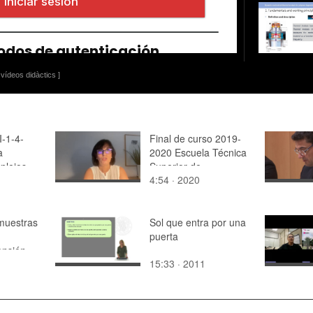
vídeos didàctics ]
I-1-4-
Final de curso 2019-
a
2020 Escuela Técnica
plejos
Superior de
4:54 · 2020
Arquitectura. Marina
Sender Contell.
muestras
Sol que entra por una
puerta
nsión
15:33 · 2011