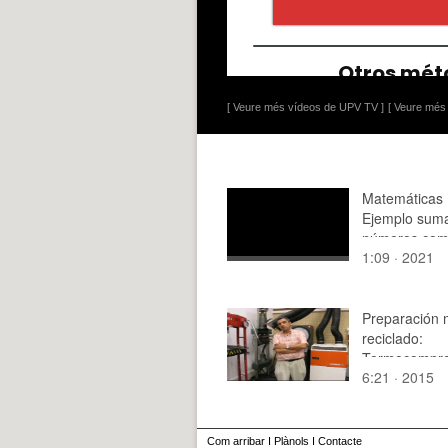
[ Veure més vídeos de UPV TV ]
[ Veure més 
Matemáticas 
Ejemplo sum
números com
1:09 · 2021
Preparación 
reciclado:
Termocompre
6:21 · 2015
Com arribar
I
Plànols
I
Contacte