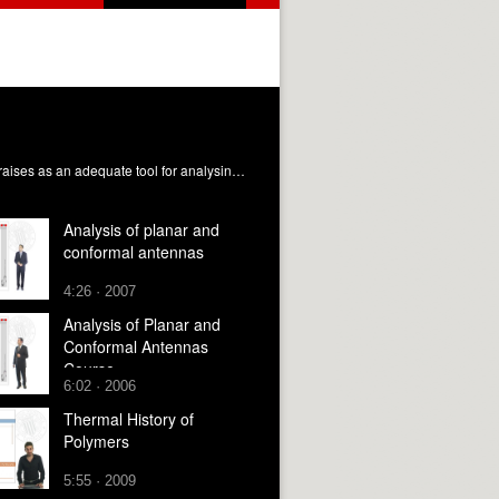
Degradation gives, as a result, the loss of the physicochemical properties of a given polymer material. The thermal analysis raises as an adequate tool for analysing and determining the results of polymer degradation, especially in terms of thermal and mechanical stability and crystalline morphology. Ribes Greus, MD.; Gil Castell, Ó. (2020). Degradation and thermal analysis of polymers. https://riunet.upv.es/handle/10251/146514 DER
Analysis of planar and
conformal antennas
4:26 · 2007
Analysis of Planar and
Conformal Antennas
Course
6:02 · 2006
Thermal History of
Polymers
5:55 · 2009