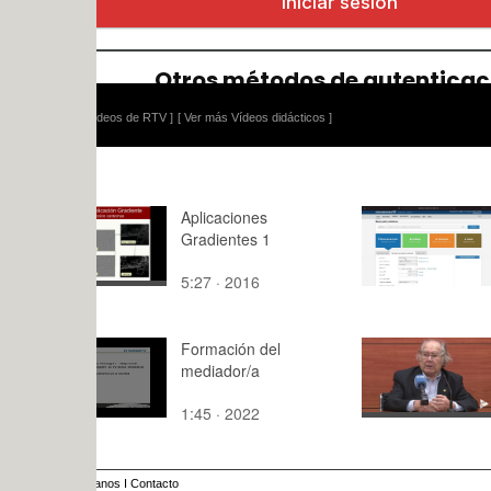
ídeos de RTV ]
[ Ver más Vídeos didácticos ]
Aplicaciones
Selección 
Gradientes 1
5:27 · 2016
7:10 · 202
Formación del
Rueda de 
mediador/a
Pérez Esqu
1:45 · 2022
2:06 · 202
anos
I
Contacto