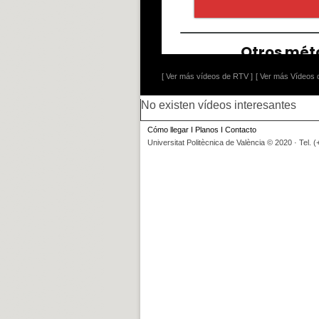
[ Ver más vídeos de RTV ]
[ Ver más Vídeos d
No existen vídeos interesantes
Cómo llegar
I
Planos
I
Contacto
Universitat Politècnica de València © 2020 · Tel. 