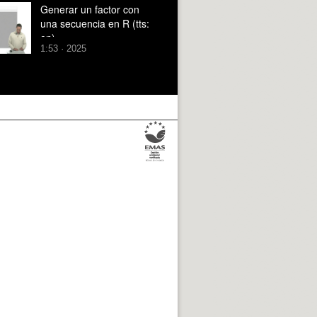
Generar un factor con
una secuencia en R (tts:
en)
1:53 · 2025