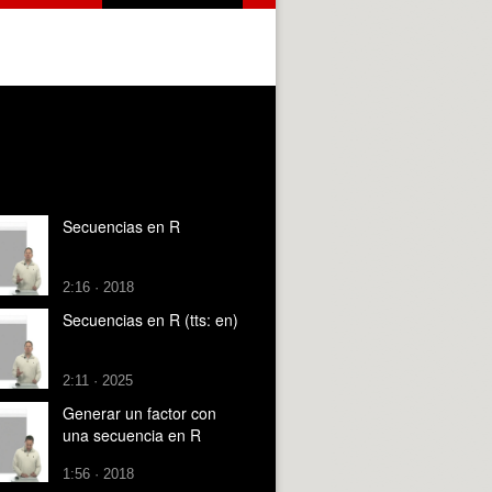
Secuencias en R
2:16 · 2018
Secuencias en R (tts: en)
2:11 · 2025
Generar un factor con
una secuencia en R
1:56 · 2018