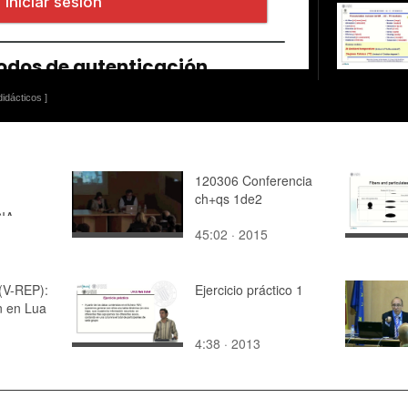
idácticos ]
120306 Conferencia
ch+qs 1de2
IA
45:02 · 2015
 MASTER
(V-REP):
Ejercicio práctico 1
n en Lua
4:38 · 2013