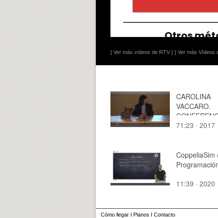
[ Ver más vídeos de RTV ]
[ Ver más Vídeos d
CAROLINA
VACCARO.
CONFERENC
71:23 · 2017
INAUGURAL
AAPUD
CoppeliaSim 
Programació
11:39 · 2020
Cómo llegar
I
Planos
I
Contacto