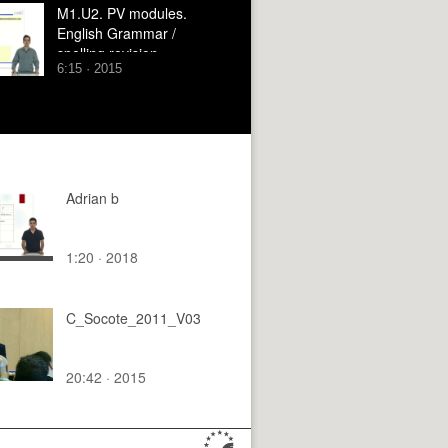
M1.U2. PV modules.
English Grammar /
spelling revision
6:15 · 2015
Adrian b
1:20 · 2018
C_Socote_2011_V03
20:42 · 2015