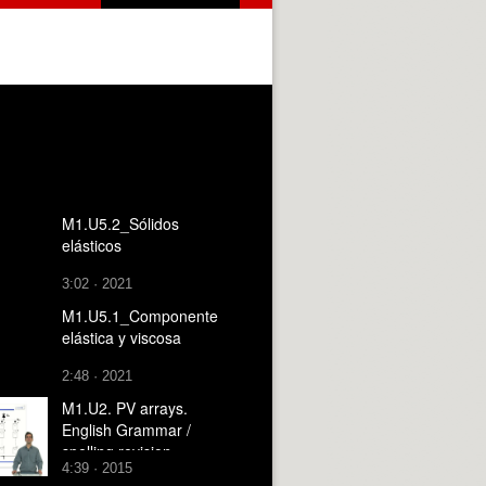
M1.U5.2_Sólidos
elásticos
3:02 · 2021
M1.U5.1_Componente
elástica y viscosa
2:48 · 2021
M1.U2. PV arrays.
English Grammar /
spelling revision
4:39 · 2015