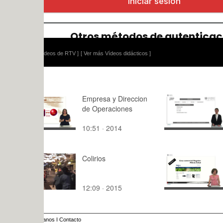
ídeos de RTV ]
[ Ver más Vídeos didácticos ]
Empresa y Direccion
Densidad d
de Operaciones
textiles
10:51 · 2014
6:14 · 202
Colirios
Filtros de a
Ejemplo de
fabricante
12:09 · 2015
8:10 · 201
anos
I
Contacto