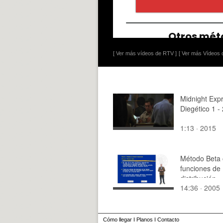
[ Ver más vídeos de RTV ]
[ Ver más Vídeos d
Midnight Exp
Diegético 1 - 
1:13 · 2015
Método Beta 
funciones de
distribución
14:36 · 2005
Cómo llegar
I
Planos
I
Contacto