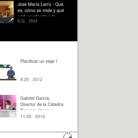
José María Larrú - Qué
es, cómo se mide y qué
está aportando a la
9:11 · 2014
cooperación para el
desarrollo - parte 3 de 3
Planificar un viaje I
8:20 · 2012
Gabriel García,
Director de la Cátedra
Bancaja Jóvenes
11:05 · 2014
Emprendedores en
PTC