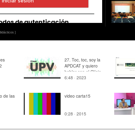
idácticos ]
res
27. Toc, toc, soy la
2
APDCAT y quiero
hablar con el Clínic
6:48 · 2023
o de las
video carta15
0:28 · 2015