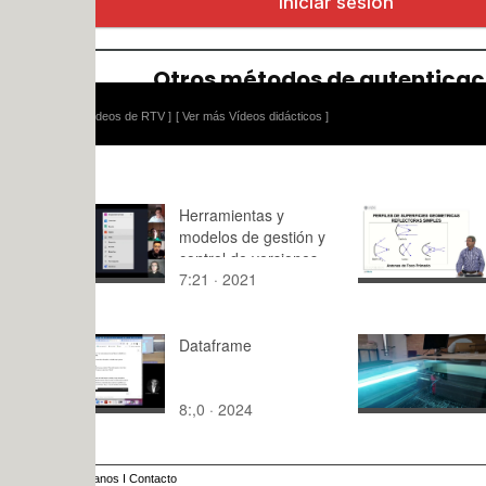
ídeos de RTV ]
[ Ver más Vídeos didácticos ]
Herramientas y
Prueba
modelos de gestión y
control de versiones
7:21 · 2021
8:34 · 201
de código
Dataframe
CORTE LÁ
RAYJET R5
PUESTA E
8:,0 · 2024
1:47 · 202
DE LA MÁ
MANEJO B
anos
I
Contacto