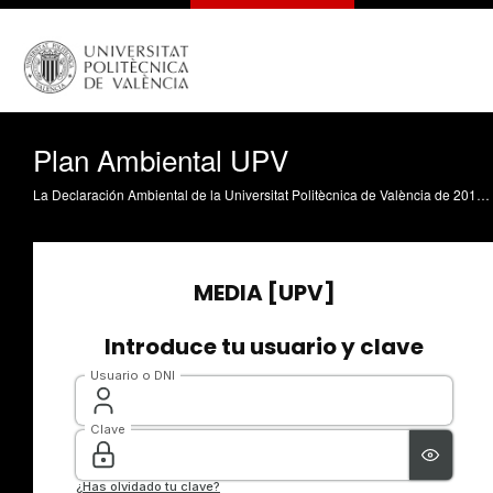
Plan Ambiental UPV
La Declaración Ambiental de la Universitat Politècnica de València de 2014 ha sido aprobada por el Consejo de Gobierno de esta institución universitaria. El documento, verificado por AENOR, contiene la revisión de las actuaciones ambientales que son públicas y difundidas, junto a los objetivos, para su conocimiento por toda la sociedad. Además, el Consejo de Gobierno ha ratificado también el Plan Ambiental de la UPV para 2015.