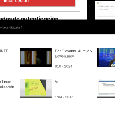
vídeos didàctics ]
 INTE
DonGiovanni. Aurelio y
Bowen.mov
8:,0 · 2024
a Linux.
Ví
alización
1:04 · 2015