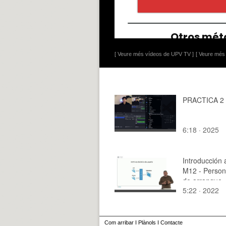
[ Veure més vídeos de UPV TV ]
[ Veure més 
PRACTICA 2
6:18 · 2025
Introducción 
M12 - Person
de arranque
5:22 · 2022
Com arribar
I
Plànols
I
Contacte