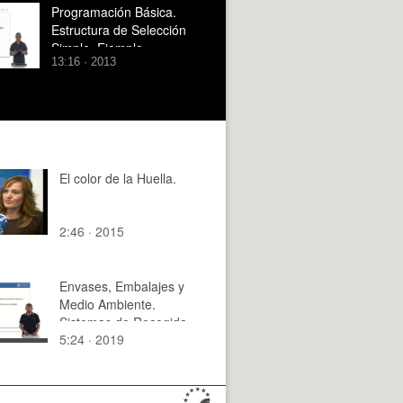
Programación Básica.
Estructura de Selección
Simple. Ejemplo
13:16 · 2013
El color de la Huella.
2:46 · 2015
Envases, Embalajes y
Medio Ambiente.
Sistemas de Recogida
5:24 · 2019
de Residuos