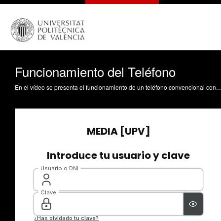
Funcionamiento del Teléfono
En el vídeo se presenta el funcionamiento de un teléfono convencional con todas sus partes. Boronat Segui, F. (2010). Funcionamiento del Teléfono. https://