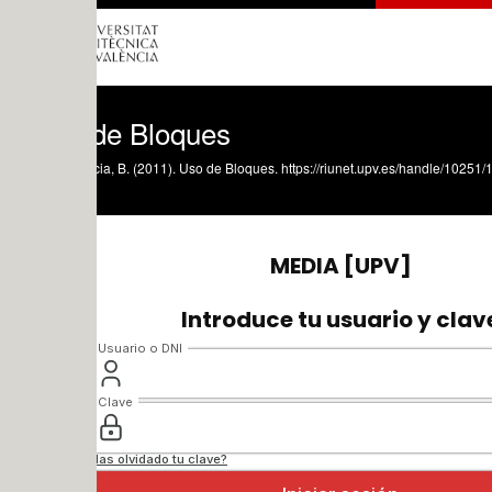
de Bloques
ia, B. (2011). Uso de Bloques. https://riunet.upv.es/handle/10251/11052