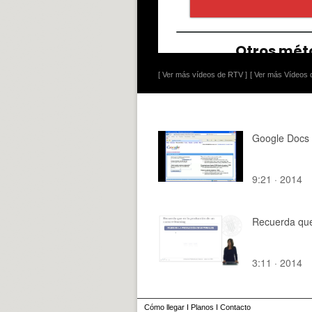
[ Ver más vídeos de RTV ]
[ Ver más Vídeos d
Google Docs
9:21 · 2014
Recuerda qu
3:11 · 2014
Cómo llegar
I
Planos
I
Contacto