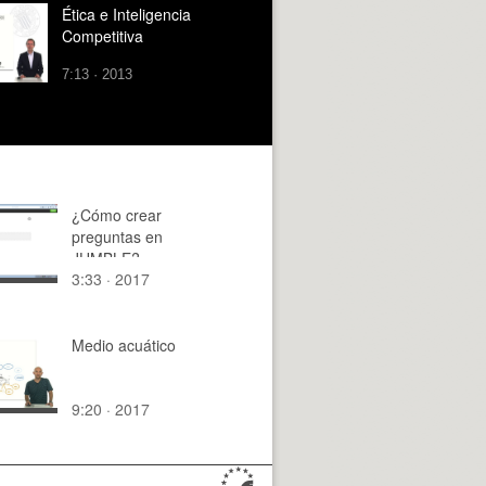
Ética e Inteligencia
Competitiva
7:13 · 2013
¿Cómo crear
preguntas en
JUMBLE?
3:33 · 2017
Medio acuático
9:20 · 2017