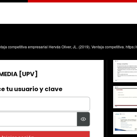
entaja competitiva empresarial Hervás Oliver, JL. (2019). Ventaja competitiva. http